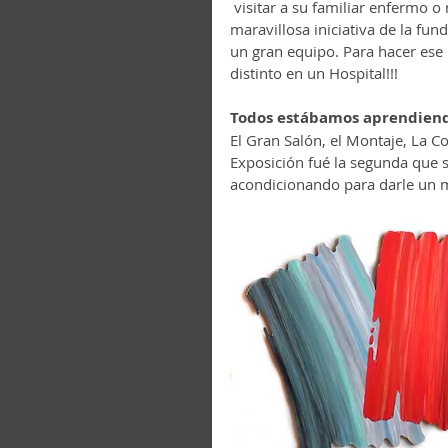
 visitar a su familiar enfermo 
maravillosa iniciativa de la fu
un gran equipo. Para hacer ese
distinto en un Hospital!!!
Todos estábamos aprendiend
El Gran Salón, el Montaje, La C
Exposición fué la segunda que s
acondicionando para darle un m