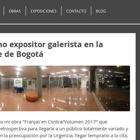
OBRAS
EXPOSICIONES
CONTACTO
BLOG
o expositor galerista en la
e de Bogotá
do mi obra "Franjas en Contra/Volumen 2017" que 
etrospectiva para llegarle a un público totalmente variado y 
 la preocupación por la Urgencia, llegar temprano a la cita, 