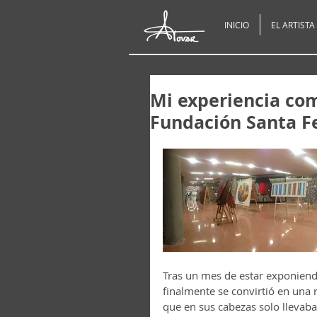
INICIO
EL ARTISTA
Mi experiencia com
Fundación Santa F
Tras un mes de estar exponien
finalmente se convirtió en una r
que en sus cabezas solo llevaban