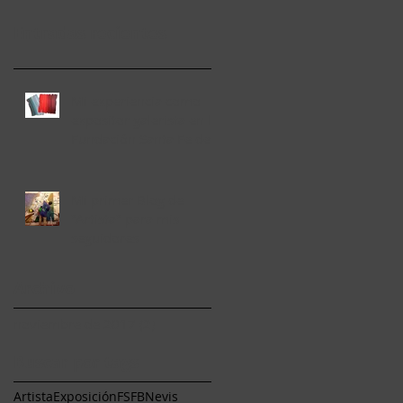
Entradas recientes
Mi experiencia como
expositor galerista en la
Fundación Santa Fe de
Bogotá
Mi primer Blog de
"Artista" para mis
seguidores
Archivo
noviembre de 2017
(2)
2 entradas
Buscar por tags
Artista
Exposición
FSFB
Nevis